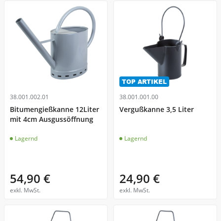
Fenster - Türen - Kamin
Garten - Pumpen
Gerüste - Leitern
Heben - Zurren
TOP ARTIKEL
Heizen - Klima - Winterbedarf
38.001.002.01
38.001.001.00
Kanal - Entwässerung
Bitumengießkanne 12Liter
Vergußkanne 3,5 Liter
mit 4cm Ausgussöffnung
Malen - Mauern - Fliesenlegen
Lagernd
Lagernd
Messtechnik
Reinigung - Behälter
54,90 €
24,90 €
exkl. MwSt.
exkl. MwSt.
Transportgeräte
Verkehrsabsicherung