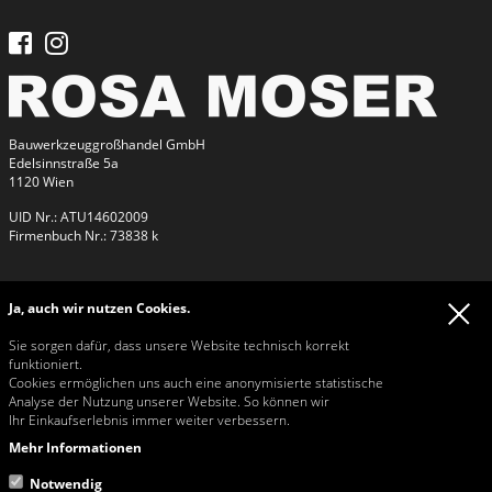
Bauwerkzeuggroßhandel GmbH
Edelsinnstraße 5a
1120 Wien
UID Nr.: ATU14602009
Firmenbuch Nr.: 73838 k
Kontakt
Ja, auch wir nutzen Cookies.
Kontakt
Tel:
+43 / 1 / 813 26 26
Sie sorgen dafür, dass unsere Website technisch korrekt
Fax: +43 / 1 / 815 42 32
funktioniert.
Email:
rosa@rosa-moser.at
Cookies ermöglichen uns auch eine anonymisierte statistische
Web:
www.rosa-moser.at
Analyse der Nutzung unserer Website. So können wir
Ihr Einkaufserlebnis immer weiter verbessern.
Öffnungszeiten Büro & Verkauf
Mo - Mi 07:00-11:45 und 13:00-16:30
Mehr Informationen
Do 07:00-11:45 und 13:00-16:00
Fr 07:00-11:45
Notwendig