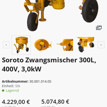
Fenster - Türen - Kamin
Garten - Pumpen
Gerüste - Leitern
Heben - Zurren
Previous
Next
Heizen - Klima - Winterbedarf
‹
›
Kanal - Entwässerung
Soroto Zwangsmischer 300L,
Malen - Mauern - Fliesenlegen
400V, 3,0kW
Messtechnik
Artikelnummer:
30.001.014.05
Reinigung - Behälter
Einheit:
Stk
Lagernd
Transportgeräte
5.074,80 €
4.229,00 €
Verkehrsabsicherung