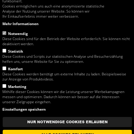
funktioniert.
Email:
rosa@rosa-moser.at
Cookies ermöglichen uns auch eine anonymisierte statistische
Web:
www.rosa-moser.at
Analyse der Nutzung unserer Website. So können wir
Ihr Einkaufserlebnis immer weiter verbessern.
Öffnungszeiten Büro & Verkauf
Mo - Mi 07:00-11:45 und 13:00-16:30
Mehr Informationen
Do 07:00-11:45 und 13:00-16:00
Fr 07:00-11:45
Notwendig
Diese Cookies sind für den Betrieb der Website erforderlich. Sie können nicht
deaktiviert werden.
Statistik
Link zur Streitbelegungsplattform der EU-Kommission
Diese Cookies und Scripts zur statistischen Analyse und Besucherzählung
helfen uns, unsere Website für Sie zu optimieren.
Diese Website richtet sich ausschließlich an Unternehmen.
Komfort
Diese Cookies werden benötigt um externe Inhalte zu laden. Beispielsweise
Lieferungen in Wien erfolgen ab einem Netto (exkl. MwSt.!) Warenwert von
zur Anzeige von Produktvideos.
EUR 150,00 frei Haus. Tippfehler und Preisänderungen vorbehalten.
Sämtliche Abbildungen und Fotographien sind urheberrechtlich geschützt und
Marketing
dürfen nur unter ausdrücklicher Zustimmung der Rosa Moser
Mithilfe dieser Cookies können wir die Leistung unserer Werbekampagnen
Bauwerkzeuggrosshandel GmbH vervielfältigt oder verwendet werden.
messen und optimieren. Dadurch können wir besser auf die Interessen
Die Waren verbleiben im Eigentum der Rosa Moser
unserer Zielgruppe eingehen.
Bauwerkzeuggrosshandel GmbH bis zur vollständigen Bezahlung des
Einstellungen speichern
Kaufpreises.
Kunden ohne Lieferscheinkonto müssen beim Entleihen von Mietgeräten eine
NUR NOTWENDIGE COOKIES ERLAUBEN
Kaution hinterlegen.