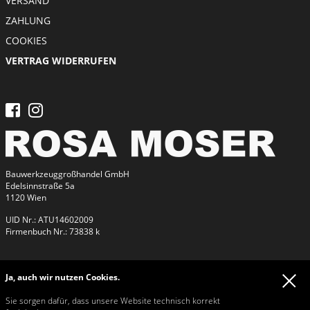
VERSAND
ZAHLUNG
COOKIES
VERTRAG WIDERRUFEN
Bauwerkzeuggroßhandel GmbH
Edelsinnstraße 5a
1120 Wien
UID Nr.: ATU14602009
Firmenbuch Nr.: 73838 k
Kontakt
Ja, auch wir nutzen Cookies.
Kontakt
Tel:
+43 / 1 / 813 26 26
Sie sorgen dafür, dass unsere Website technisch korrekt
Fax: +43 / 1 / 815 42 32