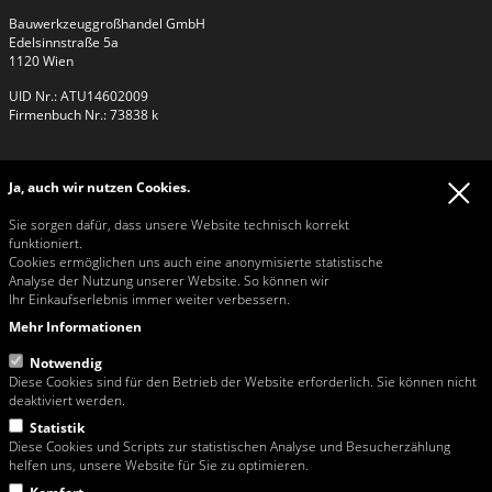
Bauwerkzeuggroßhandel GmbH
Edelsinnstraße 5a
1120 Wien
UID Nr.: ATU14602009
Firmenbuch Nr.: 73838 k
Kontakt
Ja, auch wir nutzen Cookies.
Kontakt
Tel:
+43 / 1 / 813 26 26
Sie sorgen dafür, dass unsere Website technisch korrekt
Fax: +43 / 1 / 815 42 32
funktioniert.
Email:
rosa@rosa-moser.at
Cookies ermöglichen uns auch eine anonymisierte statistische
Web:
www.rosa-moser.at
Analyse der Nutzung unserer Website. So können wir
Ihr Einkaufserlebnis immer weiter verbessern.
Öffnungszeiten Büro & Verkauf
Mo - Mi 07:00-11:45 und 13:00-16:30
Mehr Informationen
Do 07:00-11:45 und 13:00-16:00
Fr 07:00-11:45
Notwendig
Diese Cookies sind für den Betrieb der Website erforderlich. Sie können nicht
deaktiviert werden.
Statistik
Link zur Streitbelegungsplattform der EU-Kommission
Diese Cookies und Scripts zur statistischen Analyse und Besucherzählung
helfen uns, unsere Website für Sie zu optimieren.
Diese Website richtet sich ausschließlich an Unternehmen.