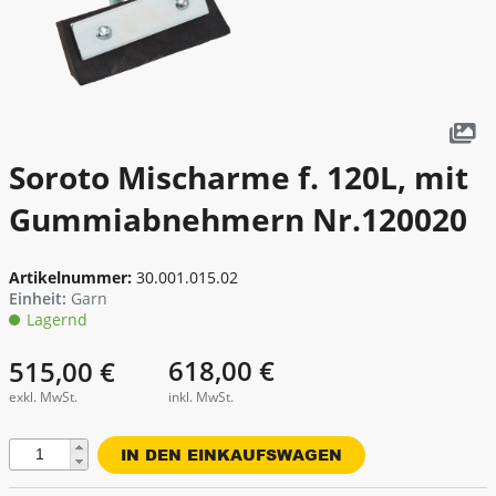
Fenster - Türen - Kamin
Garten - Pumpen
Gerüste - Leitern
Heben - Zurren
Soroto Mischarme f. 120L, mit
Heizen - Klima - Winterbedarf
Gummiabnehmern Nr.120020
Kanal - Entwässerung
Artikelnummer:
30.001.015.02
Malen - Mauern - Fliesenlegen
Einheit:
Garn
Lagernd
Messtechnik
618,00 €
515,00 €
Reinigung - Behälter
exkl. MwSt.
inkl. MwSt.
Transportgeräte
Menge
Verkehrsabsicherung