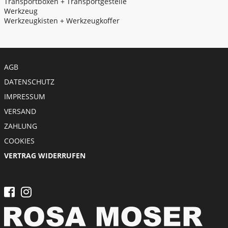
Transportboxen + Transportgestelle
Werkzeug
Werkzeugkisten + Werkzeugkoffer
Meta menu
AGB
DATENSCHUTZ
IMPRESSUM
VERSAND
ZAHLUNG
COOKIES
VERTRAG WIDERRUFEN