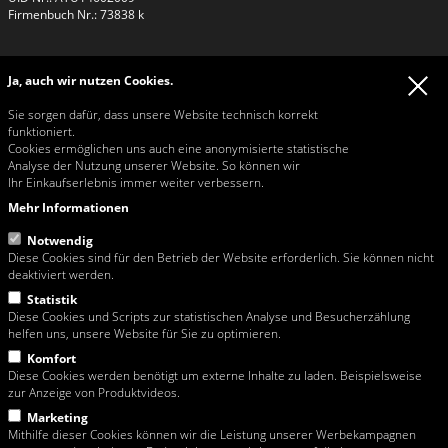
Firmenbuch Nr.: 73838 k
Kontakt
Ja, auch wir nutzen Cookies.
Kontakt
Tel:
+43 / 1 / 813 26 26
Sie sorgen dafür, dass unsere Website technisch korrekt
Fax: +43 / 1 / 815 42 32
funktioniert.
Email:
rosa@rosa-moser.at
Cookies ermöglichen uns auch eine anonymisierte statistische
Web:
www.rosa-moser.at
Analyse der Nutzung unserer Website. So können wir
Ihr Einkaufserlebnis immer weiter verbessern.
Öffnungszeiten Büro & Verkauf
Mo - Mi 07:00-11:45 und 13:00-16:30
Mehr Informationen
Do 07:00-11:45 und 13:00-16:00
Fr 07:00-11:45
Notwendig
Diese Cookies sind für den Betrieb der Website erforderlich. Sie können nicht
deaktiviert werden.
Statistik
Link zur Streitbelegungsplattform der EU-Kommission
Diese Cookies und Scripts zur statistischen Analyse und Besucherzählung
helfen uns, unsere Website für Sie zu optimieren.
Diese Website richtet sich ausschließlich an Unternehmen.
Komfort
Diese Cookies werden benötigt um externe Inhalte zu laden. Beispielsweise
Lieferungen in Wien erfolgen ab einem Netto (exkl. MwSt.!) Warenwert von
zur Anzeige von Produktvideos.
EUR 150,00 frei Haus. Tippfehler und Preisänderungen vorbehalten.
Sämtliche Abbildungen und Fotographien sind urheberrechtlich geschützt und
Marketing
dürfen nur unter ausdrücklicher Zustimmung der Rosa Moser
Mithilfe dieser Cookies können wir die Leistung unserer Werbekampagnen