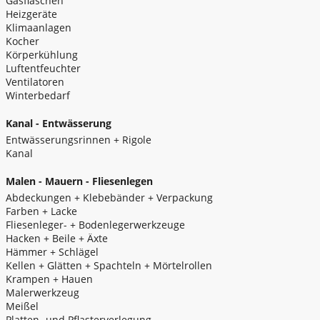
Gasflaschen
Heizgeräte
Klimaanlagen
Kocher
Körperkühlung
Luftentfeuchter
Ventilatoren
Winterbedarf
Kanal - Entwässerung
Entwässerungsrinnen + Rigole
Kanal
Malen - Mauern - Fliesenlegen
Abdeckungen + Klebebänder + Verpackung
Farben + Lacke
Fliesenleger- + Bodenlegerwerkzeuge
Hacken + Beile + Äxte
Hämmer + Schlägel
Kellen + Glätten + Spachteln + Mörtelrollen
Krampen + Hauen
Malerwerkzeug
Meißel
Platten- und Pflasterverlegung