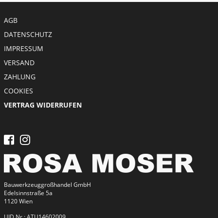
Meta menu
AGB
DATENSCHUTZ
IMPRESSUM
VERSAND
ZAHLUNG
COOKIES
VERTRAG WIDERRUFEN
Bauwerkzeuggroßhandel GmbH
Edelsinnstraße 5a
1120 Wien
UID Nr.: ATU14602009