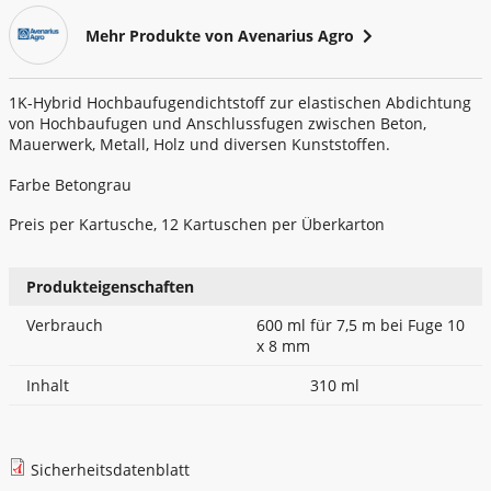
Avenarius Agro
Verkehrszeichen - Schilder
Mehr Produkte von Avenarius Agro
Werkzeuge - Werkstatt
1K-Hybrid Hochbaufugendichtstoff zur elastischen Abdichtung
von Hochbaufugen und Anschlussfugen zwischen Beton,
Mauerwerk, Metall, Holz und diversen Kunststoffen.
Farbe Betongrau
Preis per Kartusche, 12 Kartuschen per Überkarton
Produkteigenschaften
Verbrauch
600 ml für 7,5 m bei Fuge 10
x 8 mm
Inhalt
310 ml
ZUR GESAMTÜBERSICHT
Sicherheitsdatenblatt