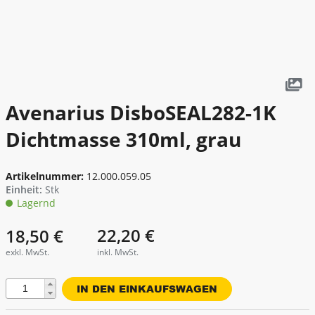
Fenster - Türen - Kamin
Garten - Pumpen
Gerüste - Leitern
Heben - Zurren
Avenarius DisboSEAL282-1K
Heizen - Klima - Winterbedarf
Dichtmasse 310ml, grau
Kanal - Entwässerung
Artikelnummer:
12.000.059.05
Malen - Mauern - Fliesenlegen
Einheit:
Stk
Lagernd
Messtechnik
Dichtmittel
Dichtmasse
22,20 €
18,50 €
Silikon
Reinigung - Behälter
exkl. MwSt.
inkl. MwSt.
Silicon
Bauchemie
Transportgeräte
Menge
Verkehrsabsicherung