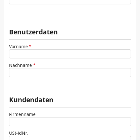
Verkehrszeichen - Schilder
Werkzeuge - Werkstatt
Benutzerdaten
Vorname
*
Nachname
*
Kundendaten
ZUR GESAMTÜBERSICHT
Firmenname
USt-IdNr.