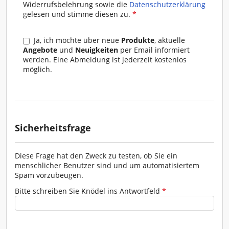
Widerrufsbelehrung sowie die
Datenschutzerklärung
I. Vertragsschluss
gelesen und stimme diesen zu.
*
(1) Die Geschäftsbedingungen gelten für alle
gegenwärtigen und zukünftigen
Ja, ich möchte über neue
Produkte
, aktuelle
Geschäftsbeziehungen zwischen Rosa Moser und
Angebote
und
Neuigkeiten
per Email informiert
den Kunden.
werden. Eine Abmeldung ist jederzeit kostenlos
möglich.
(2) Abweichende, entgegenstehende oder
ergänzende Allgemeine Geschäftsbedingungen des
Kunden, werden - selbst bei Kenntnis - nicht
Vertragsbestandteil, es sei denn, ihrer Geltung wird
ausdrücklich seitens Rosa Moser schriftlich
zugestimmt. Gibt der Kunde eine Bestellung ab und
Sicherheitsfrage
erklärt in dieser Bestellung seine Allgemeinen
Geschäftsbedingungen für geltend, gilt die faktische
Erfüllung bzw. Ausführung dieser Bestellung
Diese Frage hat den Zweck zu testen, ob Sie ein
ausdrücklich nicht als Zustimmung zur Geltung der
menschlicher Benutzer sind und um automatisiertem
Allgemeinen Geschäftsbedingungen des Kunden.
Spam vorzubeugen.
Auch in diesem Fall gelten ausschließlich die
Allgemeinen Geschäftsbedingungen seitens Rosa
Bitte schreiben Sie Knödel ins Antwortfeld
*
Moser, sofern Rosa Moser einer Abänderung nicht
ausdrücklich schriftlich zugestimmt hat.