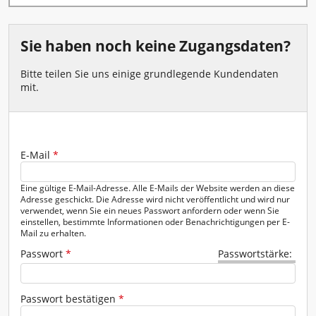
Fenster - Türen - Kamin
Garten - Pumpen
Sie haben noch keine Zugangsdaten?
Gerüste - Leitern
Bitte teilen Sie uns einige grundlegende Kundendaten
mit.
Heben - Zurren
Heizen - Klima - Winterbedarf
Kanal - Entwässerung
E-Mail
Geben Sie das Passwort für das neue Konto in beide Felder ein.
*
Malen - Mauern - Fliesenlegen
Eine gültige E-Mail-Adresse. Alle E-Mails der Website werden an diese
Adresse geschickt. Die Adresse wird nicht veröffentlicht und wird nur
verwendet, wenn Sie ein neues Passwort anfordern oder wenn Sie
Messtechnik
einstellen, bestimmte Informationen oder Benachrichtigungen per E-
Mail zu erhalten.
Reinigung - Behälter
Passwort
*
Passwortstärke:
Transportgeräte
Passwort bestätigen
*
Verkehrsabsicherung