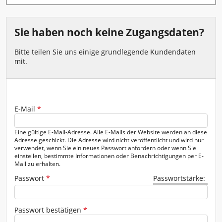
Fenster - Türen - Kamin
Garten - Pumpen
Sie haben noch keine Zugangsdaten?
Gerüste - Leitern
Bitte teilen Sie uns einige grundlegende Kundendaten
mit.
Heben - Zurren
Heizen - Klima - Winterbedarf
Kanal - Entwässerung
E-Mail
Geben Sie das Passwort für das neue Konto in beide Felder ein.
*
Malen - Mauern - Fliesenlegen
Eine gültige E-Mail-Adresse. Alle E-Mails der Website werden an diese
Adresse geschickt. Die Adresse wird nicht veröffentlicht und wird nur
verwendet, wenn Sie ein neues Passwort anfordern oder wenn Sie
Messtechnik
einstellen, bestimmte Informationen oder Benachrichtigungen per E-
Mail zu erhalten.
Reinigung - Behälter
Passwort
*
Passwortstärke:
Transportgeräte
Passwort bestätigen
*
Verkehrsabsicherung