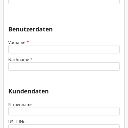
Verkehrszeichen - Schilder
Werkzeuge - Werkstatt
Benutzerdaten
Vorname
*
Nachname
*
Kundendaten
ZUR GESAMTÜBERSICHT
Firmenname
USt-IdNr.