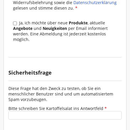
Widerrufsbelehrung sowie die
Datenschutzerklärung
I. Vertragsschluss
gelesen und stimme diesen zu.
*
(1) Die Geschäftsbedingungen gelten für alle
gegenwärtigen und zukünftigen
Ja, ich möchte über neue
Produkte
, aktuelle
Geschäftsbeziehungen zwischen Rosa Moser und
Angebote
und
Neuigkeiten
per Email informiert
den Kunden.
werden. Eine Abmeldung ist jederzeit kostenlos
möglich.
(2) Abweichende, entgegenstehende oder
ergänzende Allgemeine Geschäftsbedingungen des
Kunden, werden - selbst bei Kenntnis - nicht
Vertragsbestandteil, es sei denn, ihrer Geltung wird
ausdrücklich seitens Rosa Moser schriftlich
zugestimmt. Gibt der Kunde eine Bestellung ab und
Sicherheitsfrage
erklärt in dieser Bestellung seine Allgemeinen
Geschäftsbedingungen für geltend, gilt die faktische
Erfüllung bzw. Ausführung dieser Bestellung
Diese Frage hat den Zweck zu testen, ob Sie ein
ausdrücklich nicht als Zustimmung zur Geltung der
menschlicher Benutzer sind und um automatisiertem
Allgemeinen Geschäftsbedingungen des Kunden.
Spam vorzubeugen.
Auch in diesem Fall gelten ausschließlich die
Allgemeinen Geschäftsbedingungen seitens Rosa
Bitte schreiben Sie Kartoffelsalat ins Antwortfeld
*
Moser, sofern Rosa Moser einer Abänderung nicht
ausdrücklich schriftlich zugestimmt hat.