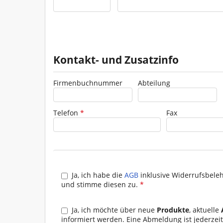
Kontakt- und Zusatzinfo
Firmenbuchnummer
Abteilung
Telefon
*
Fax
Ja, ich habe die
AGB
inklusive Widerrufsbele
und stimme diesen zu.
*
I. Vertragsschluss
(1) Die Geschäftsbedingungen gelten für alle g
Ja, ich möchte über neue
Produkte
, aktuelle
Geschäftsbeziehungen zwischen Rosa Moser u
informiert werden. Eine Abmeldung ist j