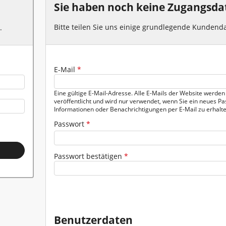
Sie haben noch keine Zugangsda
Heben - Zurren
Bitte teilen Sie uns einige grundlegende Kundenda
.
Heizen - Klima - Winterbedarf
Kanal - Entwässerung
E-Mail
Geben Sie das Passwort für das neue Konto in beide Felder ei
*
Eine gültige E-Mail-Adresse. Alle E-Mails der Website werden
veröffentlicht und wird nur verwendet, wenn Sie ein neues P
 ein.
Informationen oder Benachrichtigungen per E-Mail zu erhalte
Passwort
*
Passwort bestätigen
*
Benutzerdaten