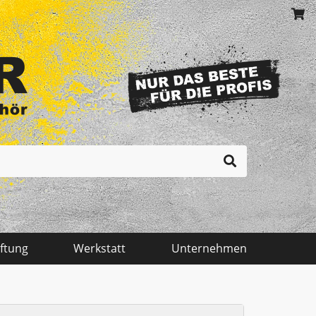
Ihr Einkaufswagen ist momentan leer.
Malen - Mauern - Fliesenlegen
Messtechnik
iftung
Werkstatt
Unternehmen
Reinigung - Behälter
Transportgeräte