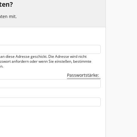
ten?
Verkehrsabsicherung
ten mit.
Verkehrszeichen - Schilder
Werkzeuge - Werkstatt
n.
 an diese Adresse geschickt. Die Adresse wird nicht
asswort anfordern oder wenn Sie einstellen, bestimmte
n.
Passwortstärke: