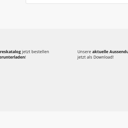
(7) Alle Angebote des Verkäufers/Vermieters si
und freibleibend.
II. Preise
(1) Sämtliche Preise gelten für Lieferung ab Lag
(2) Soweit nicht gesondert vereinbart, gelten di
reskatalog
jetzt bestellen
Unsere
aktuelle Aussend
erunterladen
!
jetzt als Download!
(3) Die Preise enthalten keine Versand- und Tra
III. Lieferung
(1) Alle Lieferungen erfolgen, sofern nicht geso
Gefahr und Rechnung des Empfängers.
(2) Die Gefahr geht mit Ausfolgung der Ware, s
Transportfahrzeug des Kunden auf diesen über. 
Verkäufer/Vermieter, seinen gesetzlichen Vertre
Betriebsangehörigen beim Ladevorgang erfolgen 
des Kunden. Für die Auswahl des Transportfah