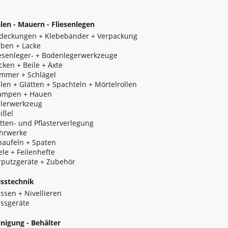
 der Verkäufer/Vermieter jedenfalls keine
den Lenker dieses Fahrzeuges verursachte
len - Mauern - Fliesenlegen
rgeländes des Verkäufers/Vermieters. Der
s für den Ersatz sämtlicher Schäden, die beim
deckungen + Klebebänder + Verpackung
portfahrzeuges am Gelände von Rosa Moser
rben + Lacke
iesenleger- + Bodenlegerwerkzeuge
cken + Beile + Äxte
 zugeschickt, bei ihm aufgestellt oder
mmer + Schlägel
tergangs oder der zufälligen (nicht seitens Rosa
llen + Glätten + Spachteln + Mörtelrollen
 Gefahr eines Verzugs mit Verlassen des
ampen + Hauen
gehalten wird, dass der Verzug und jedwede
lerwerkzeug
nstigen Lieferunternehmens jedenfalls nicht
ißel
r die Ware unter Zugrundelegung eines
atten- und Pflasterverlegung
kt / dem jeweiligen Paketdienst /
hrwerke
t hat.
haufeln + Spaten
ele + Feilenhefte
ransport und die Versicherung vereinbart,
rputzgeräte + Zubehör
der zufälligen Verschlechterung der verkauften
 Übergabe der Sache auf den Verbraucher
sstechnik
ssen + Nivellieren
ssgeräte
t ab und verweigert er auch nach einer ihm
 oder stillschweigend die Abnahme, kann der
inigung - Behälter