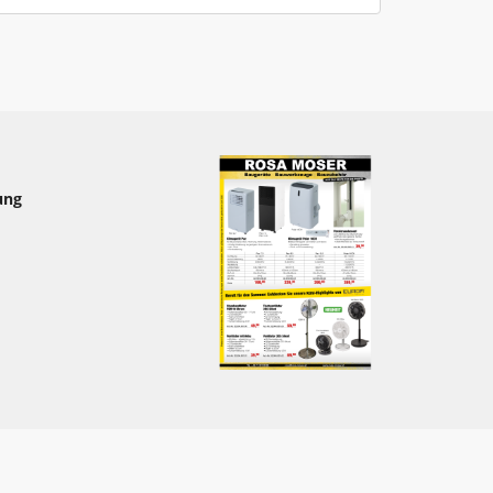
nd bis zum Vertragsabschluss unverbindlich
er, 1120 Wien.
e angegebenen Preise exkl. 20% USt.
ung
nsportkostenanteile.
ndert vereinbart, ab Lager 1120 Wien, auf
ohin noch vor Beladung derselben auf das
Allfällige Hilfestellungen durch den
ter, Erfüllungsgehilfen und/oder
nur über Ersuchen und auf alleiniges Risiko
rzeuges durch den Kunden und die Verkehrs-