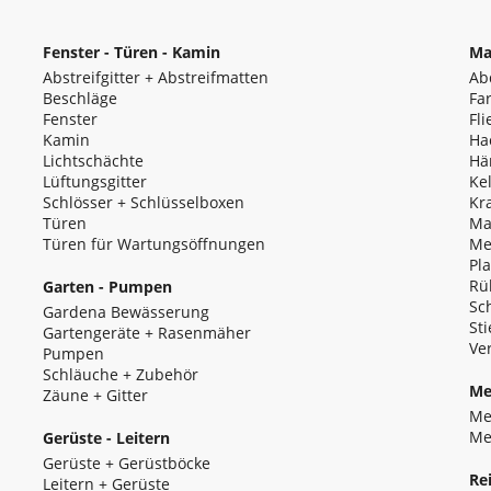
bzw. Transporttauglichkeit desselben übernimmt
Haftung, ebenso wenig wie für allfällige durch 
Fenster - Türen - Kamin
Ma
Unfälle und Schäden in und außerhalb des Lage
Kunde haftet dem Verkäufer/Vermieter jedenfall
Abstreifgitter + Abstreifmatten
Ab
Ladevorgang oder durch den Betrieb des Trans
Beschläge
Fa
entstehen.
Fenster
Fl
Kamin
Ha
(3) Wird die Ware auf Wunsch des Kunden diesem
Lichtschächte
Hä
installiert, so geht die Gefahr des zufälligen Un
Lüftungsgitter
Ke
Moser verschuldeten) Verschlechterung oder die
Schlösser + Schlüsselboxen
Kr
Werkes auf den Kunden über. Ausdrücklich fest
Türen
Ma
Leistungsstörungen eines Paketdienstes oder so
Türen für Wartungsöffnungen
Me
Rosa Moser zuzuordnen sind, sofern Rosa Mose
Pl
fremdüblichen Maßstabes fristgerecht abgeschic
Rü
Garten - Pumpen
Lieferunternehmen übergeben bzw. bereitgestell
Sc
Gardena Bewässerung
Sti
Gartengeräte + Rasenmäher
(4) Wurde im Auftrag mit dem Verbraucher der T
Ve
Pumpen
geht die Gefahr des zufälligen Untergangs und 
Schläuche + Zubehör
Sache auch beim Versendungskauf erst mit der
Me
Zäune + Gitter
über.
Me
Me
Gerüste - Leitern
(5) Nimmt der Kunde die Ware nicht fristgerech
Gerüste + Gerüstböcke
gesetzten angemessenen Nachfrist ausdrücklich
Re
Leitern + Gerüste