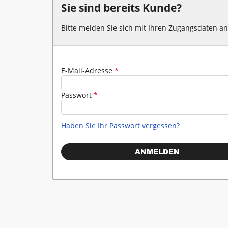
Sie sind bereits Kunde?
Betonieren - Schalung
Bitte melden Sie sich mit Ihren Zugangsdaten an
Druckluft
Elektromaterial - Beleuchtung
E-Mail-Adresse
*
Enter your e-mail address or username.
Passwort
*
Geben Sie das Passwort zu der registrierten E-Mail-Adresse
Haben Sie Ihr Passwort vergessen?