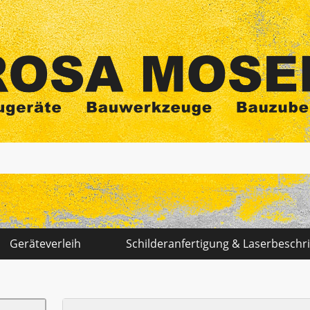
Elektrowerkzeuge - Sägen - Zubehör
Fenster - Türen - Kamin
Geräteverleih
Schilderanfertigung & Laserbeschr
Garten - Pumpen
Gerüste - Leitern