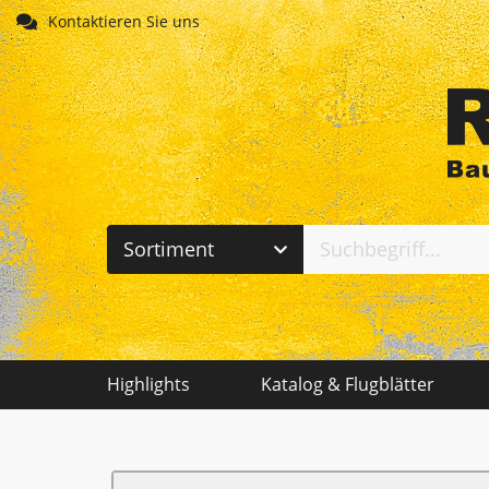
Direkt zum Inhalt
Kontaktieren Sie uns
Sortiment
Abdichten - Dachdecken
Arbeitsschutz - PSA
Highlights
Katalog & Flugblätter
Baustelleneinrichtung
Befestigungstechnik
Create account