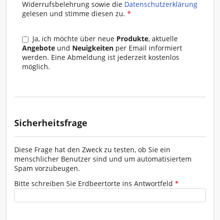
Widerrufsbelehrung sowie die
Datenschutzerklärung
I. Vertragsschluss
gelesen und stimme diesen zu.
*
(1) Die Geschäftsbedingungen gelten für alle
gegenwärtigen und zukünftigen
Ja, ich möchte über neue
Produkte
, aktuelle
Geschäftsbeziehungen zwischen Rosa Moser und
Angebote
und
Neuigkeiten
per Email informiert
den Kunden.
werden. Eine Abmeldung ist jederzeit kostenlos
möglich.
(2) Abweichende, entgegenstehende oder
ergänzende Allgemeine Geschäftsbedingungen des
Kunden, werden - selbst bei Kenntnis - nicht
Vertragsbestandteil, es sei denn, ihrer Geltung wird
ausdrücklich seitens Rosa Moser schriftlich
zugestimmt. Gibt der Kunde eine Bestellung ab und
Sicherheitsfrage
erklärt in dieser Bestellung seine Allgemeinen
Geschäftsbedingungen für geltend, gilt die faktische
Erfüllung bzw. Ausführung dieser Bestellung
Diese Frage hat den Zweck zu testen, ob Sie ein
ausdrücklich nicht als Zustimmung zur Geltung der
menschlicher Benutzer sind und um automatisiertem
Allgemeinen Geschäftsbedingungen des Kunden.
Spam vorzubeugen.
Auch in diesem Fall gelten ausschließlich die
Allgemeinen Geschäftsbedingungen seitens Rosa
Bitte schreiben Sie Erdbeertorte ins Antwortfeld
*
Moser, sofern Rosa Moser einer Abänderung nicht
ausdrücklich schriftlich zugestimmt hat.