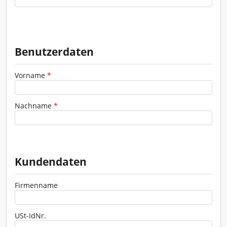
Verkehrszeichen - Schilder
Werkzeuge - Werkstatt
Benutzerdaten
Vorname
*
Nachname
*
Kundendaten
ZUR GESAMTÜBERSICHT
Firmenname
USt-IdNr.