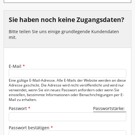
Fenster - Türen - Kamin
Garten - Pumpen
Sie haben noch keine Zugangsdaten?
Gerüste - Leitern
Bitte teilen Sie uns einige grundlegende Kundendaten
mit.
Heben - Zurren
Heizen - Klima - Winterbedarf
Kanal - Entwässerung
E-Mail
Geben Sie das Passwort für das neue Konto in beide Felder ein.
*
Malen - Mauern - Fliesenlegen
Eine gültige E-Mail-Adresse. Alle E-Mails der Website werden an diese
Adresse geschickt. Die Adresse wird nicht veröffentlicht und wird nur
verwendet, wenn Sie ein neues Passwort anfordern oder wenn Sie
Messtechnik
einstellen, bestimmte Informationen oder Benachrichtigungen per E-
Mail zu erhalten.
Reinigung - Behälter
Passwort
*
Passwortstärke:
Transportgeräte
Passwort bestätigen
*
Verkehrsabsicherung