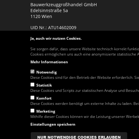
Bauwerkzeuggroßhandel GmbH
Edelsinnstraße 5a
1120 Wien
UID Nr.: ATU14602009
Firmenbuch Nr.: 73838 k
Ja, auch wir nutzen Cookies.
Sie sorgen dafür, dass unsere Website technisch korrekt funktio
Cookies ermöglichen uns auch eine anonymisierte statistische 
Mehr Informationen
Notwendig
Diese Cookies sind für den Betrieb der Website erforderlich. Si
Statistik
Diese Cookies und Scripts zur statistischen Analyse und Besuch
Diese Website richtet sich ausschließlich an Unternehmen.
Komfort
Diese Cookies werden benötigt um externe Inhalte zu laden. Be
Lieferungen in Wien erfolgen ab einem Netto (exkl. MwSt.!) W
geschützt und dürfen nur unter ausdrücklicher Zustimmung d
Marketing
Die Waren verbleiben im Eigentum der Rosa Moser Bauwerkzeu
Mithilfe dieser Cookies können wir die Leistung unserer Werb
Einstellungen speichern
Kunden ohne Lieferscheinkonto müssen beim Entleihen von Mie
© Rosa Moser Bauwerkzeuggroßhandel GmbH | Website by
da
NUR NOTWENDIGE COOKIES ERLAUBEN