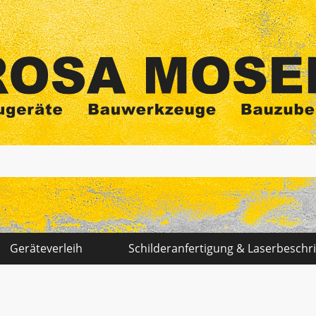
Elektrowerkzeuge - Sägen - Zubehör
Fenster - Türen - Kamin
Geräteverleih
Schilderanfertigung & Laserbeschr
Garten - Pumpen
Gerüste - Leitern