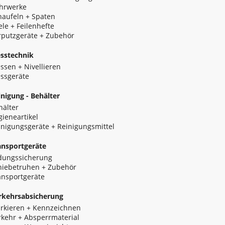
hrwerke
haufeln + Spaten
ele + Feilenhefte
rputzgeräte + Zubehör
sstechnik
ssen + Nivellieren
ssgeräte
inigung - Behälter
hälter
gieneartikel
inigungsgeräte + Reinigungsmittel
ansportgeräte
dungssicherung
hiebetruhen + Zubehör
ansportgeräte
rkehrsabsicherung
rkieren + Kennzeichnen
rkehr + Absperrmaterial