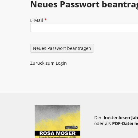
Neues Passwort anfordern
Neues Passwort beantra
Betonieren - Schalung
Druckluft
E-Mail
*
Elektromaterial - Beleuchtung
Zurück zum Login
Den
kostenlosen Jah
oder als
PDF-Datei h