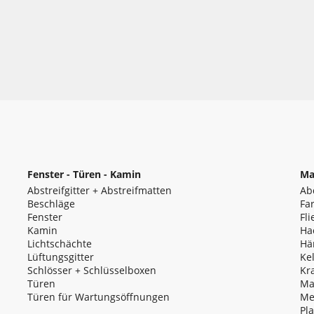
Fenster - Türen - Kamin
Ma
Abstreifgitter + Abstreifmatten
Ab
Beschläge
Fa
Fenster
Fl
Kamin
Ha
Lichtschächte
Hä
Lüftungsgitter
Ke
Schlösser + Schlüsselboxen
Kr
Türen
Ma
Türen für Wartungsöffnungen
Me
Pl