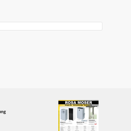
Verkehrsabsicherung
Verkehrszeichen - Schilder
Werkzeuge - Werkstatt
ung