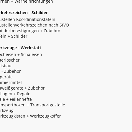
rnen + Warneinrichtungen
rkehrszeichen - Schilder
ustellen Koordinationstafeln
ustellenverkehrszeichen nach StVO
hilderbefestigungen + Zubehör
feln + Schilder
rkzeuge - Werkstatt
echeisen + Schaleisen
uerlöscher
eisbau
z - Zubehör
tgeräte
hmiermittel
hweißgeräte + Zubehör
ellagen + Regale
ele + Feilenhefte
ansportboxen + Transportgestelle
rkzeug
rkzeugkisten + Werkzeugkoffer