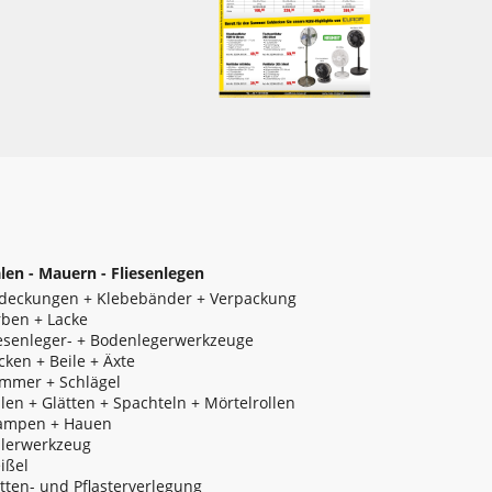
len - Mauern - Fliesenlegen
deckungen + Klebebänder + Verpackung
rben + Lacke
iesenleger- + Bodenlegerwerkzeuge
cken + Beile + Äxte
mmer + Schlägel
llen + Glätten + Spachteln + Mörtelrollen
ampen + Hauen
lerwerkzeug
ißel
atten- und Pflasterverlegung