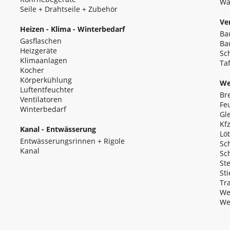
Wa
Seile + Drahtseile + Zubehör
Ve
Heizen - Klima - Winterbedarf
Ba
Gasflaschen
Ba
Heizgeräte
Sc
Klimaanlagen
Ta
Kocher
Körperkühlung
We
Luftentfeuchter
Br
Ventilatoren
Fe
Winterbedarf
Gl
Kf
Kanal - Entwässerung
Lö
Entwässerungsrinnen + Rigole
Sc
Kanal
Sc
St
Sti
Tr
We
We