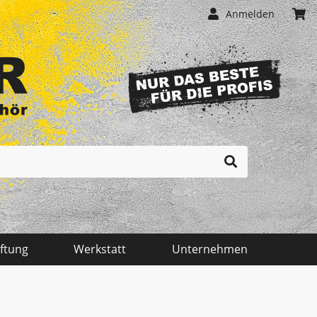
Anmelden
Ihr Einkaufswagen ist momentan leer.
Malen - Mauern - Fliesenlegen
Messtechnik
iftung
Werkstatt
Unternehmen
Reinigung - Behälter
Transportgeräte