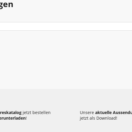
gen
Heben - Zurren
Heizen - Klima - Winterbedarf
Kanal - Entwässerung
reskatalog
jetzt bestellen
Unsere
aktuelle Aussend
erunterladen
!
jetzt als Download!