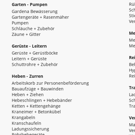
Rü
Garten - Pumpen
Sc
Gardena Bewässerung
Sti
Gartengeräte + Rasenmäher
Ve
Pumpen
Schläuche + Zubehör
Me
Zäune + Gitter
Me
Me
Gerüste - Leitern
Gerüste + Gerüstböcke
Re
Leitern + Gerüste
Schuttrohre + Zubehör
Be
Hy
Re
Heben - Zurren
Arbeitskorb zur Personenbeförderung
Tr
Bauaufzüge + Bauwinden
Heben + Ziehen
La
Hebeschlingen + Hebebänder
Sc
Ketten + Kettengehänge
Tr
Kraneimer + Betonkübel
Krangabeln
Ve
Kranschaufeln
Ma
Ladungssicherung
Ve
Rohrhebegeräte