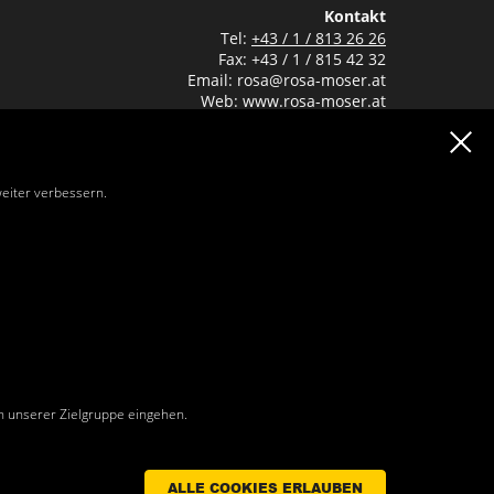
Kontakt
Kontakt
Tel:
+43 / 1 / 813 26 26
Fax: +43 / 1 / 815 42 32
Email:
rosa@rosa-moser.at
Web:
www.rosa-moser.at
Öffnungszeiten Büro & Verkauf
Mo - Mi 07:00-11:45 und 13:00-16:30
Do 07:00-11:45 und 13:00-16:00
weiter verbessern.
Fr 07:00-11:45
Link zur Streitbelegungsplattform der EU-Kommission
 Sämtliche Abbildungen und Fotographien sind urheberrechtlich
den.
n unserer Zielgruppe eingehen.
ALLE COOKIES ERLAUBEN