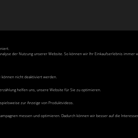
niert.
Analyse der Nutzung unserer Website. So können wir Ihr Einkaufserlebnis immer 
e können nicht deaktiviert werden.
erzählung helfen uns, unsere Website für Sie zu optimieren.
ispielsweise zur Anzeige von Produktvideos.
arenwert von EUR 150,00 frei Haus. Tippfehler und Preisänderungen vorbehalten.
er Rosa Moser Bauwerkzeuggrosshandel GmbH vervielfältigt oder verwendet wer
ggrosshandel GmbH bis zur vollständigen Bezahlung des Kaufpreises.
ekampagnen messen und optimieren. Dadurch können wir besser auf die Interesse
tgeräten eine Kaution hinterlegen.
talive