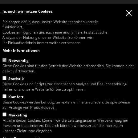
Verkehrszeichen - Schilder
Ja, auch wir nutzen Cookies.
Kontakt
Tel:
+43 / 1 / 813 26 26
Werkzeuge - Werkstatt
Sie sorgen dafür, dass unsere Website technisch korrekt
Fax: +43 / 1 / 815 42 32
funktioniert.
Email:
rosa@rosa-moser.at
Cookies ermöglichen uns auch eine anonymisierte statistische
Web:
www.rosa-moser.at
Analyse der Nutzung unserer Website. So können wir
Ihr Einkaufserlebnis immer weiter verbessern.
Öffnungszeiten Büro & Verkauf
Mo - Mi 07:00-11:45 und 13:00-16:30
Mehr Informationen
Do 07:00-11:45 und 13:00-16:00
Fr 07:00-11:45
Notwendig
Diese Cookies sind für den Betrieb der Website erforderlich. Sie können nicht
deaktiviert werden.
Statistik
Link zur Streitbelegungsplattform der EU-Kommission
Diese Cookies und Scripts zur statistischen Analyse und Besucherzählung
helfen uns, unsere Website für Sie zu optimieren.
Diese Website richtet sich ausschließlich an Unternehmen.
Komfort
Diese Cookies werden benötigt um externe Inhalte zu laden. Beispielsweise
Lieferungen in Wien erfolgen ab einem Netto (exkl. MwSt.!) Warenwert von
zur Anzeige von Produktvideos.
ZUR GESAMTÜBERSICHT
EUR 150,00 frei Haus. Tippfehler und Preisänderungen vorbehalten.
Sämtliche Abbildungen und Fotographien sind urheberrechtlich geschützt und
Marketing
dürfen nur unter ausdrücklicher Zustimmung der Rosa Moser
Mithilfe dieser Cookies können wir die Leistung unserer Werbekampagnen
Bauwerkzeuggrosshandel GmbH vervielfältigt oder verwendet werden.
messen und optimieren. Dadurch können wir besser auf die Interessen
Die Waren verbleiben im Eigentum der Rosa Moser
unserer Zielgruppe eingehen.
Bauwerkzeuggrosshandel GmbH bis zur vollständigen Bezahlung des