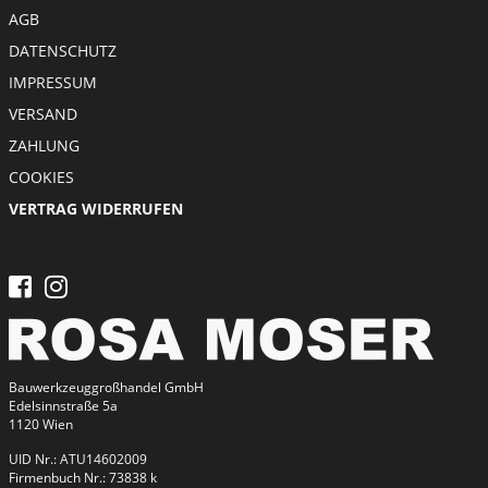
Fenster - Türen - Kamin
Meta menu
AGB
Garten - Pumpen
DATENSCHUTZ
IMPRESSUM
Gerüste - Leitern
VERSAND
Heben - Zurren
ZAHLUNG
COOKIES
Heizen - Klima - Winterbedarf
VERTRAG WIDERRUFEN
Kanal - Entwässerung
Malen - Mauern - Fliesenlegen
Messtechnik
Reinigung - Behälter
Bauwerkzeuggroßhandel GmbH
Edelsinnstraße 5a
Transportgeräte
1120 Wien
UID Nr.: ATU14602009
Verkehrsabsicherung
Firmenbuch Nr.: 73838 k