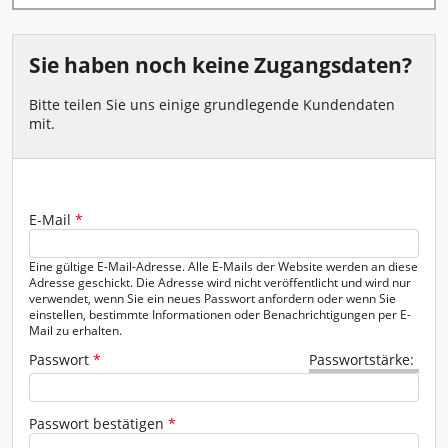
Fenster - Türen - Kamin
Garten - Pumpen
Sie haben noch keine Zugangsdaten?
Gerüste - Leitern
Bitte teilen Sie uns einige grundlegende Kundendaten
mit.
Heben - Zurren
Heizen - Klima - Winterbedarf
Kanal - Entwässerung
E-Mail
Geben Sie das Passwort für das neue Konto in beide Felder ein.
*
Malen - Mauern - Fliesenlegen
Eine gültige E-Mail-Adresse. Alle E-Mails der Website werden an diese
Adresse geschickt. Die Adresse wird nicht veröffentlicht und wird nur
verwendet, wenn Sie ein neues Passwort anfordern oder wenn Sie
Messtechnik
einstellen, bestimmte Informationen oder Benachrichtigungen per E-
Mail zu erhalten.
Reinigung - Behälter
Passwort
*
Passwortstärke:
Transportgeräte
Passwort bestätigen
*
Verkehrsabsicherung