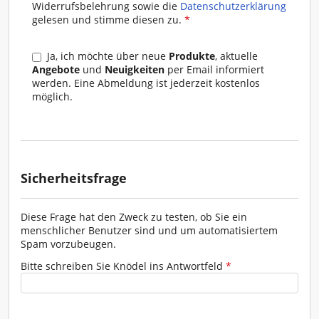
Widerrufsbelehrung sowie die
Datenschutzerklärung
I. Vertragsschluss
gelesen und stimme diesen zu.
*
(1) Die Geschäftsbedingungen gelten für alle
gegenwärtigen und zukünftigen
Ja, ich möchte über neue
Produkte
, aktuelle
Geschäftsbeziehungen zwischen Rosa Moser und
Angebote
und
Neuigkeiten
per Email informiert
den Kunden.
werden. Eine Abmeldung ist jederzeit kostenlos
möglich.
(2) Abweichende, entgegenstehende oder
ergänzende Allgemeine Geschäftsbedingungen des
Kunden, werden - selbst bei Kenntnis - nicht
Vertragsbestandteil, es sei denn, ihrer Geltung wird
ausdrücklich seitens Rosa Moser schriftlich
zugestimmt. Gibt der Kunde eine Bestellung ab und
Sicherheitsfrage
erklärt in dieser Bestellung seine Allgemeinen
Geschäftsbedingungen für geltend, gilt die faktische
Erfüllung bzw. Ausführung dieser Bestellung
Diese Frage hat den Zweck zu testen, ob Sie ein
ausdrücklich nicht als Zustimmung zur Geltung der
menschlicher Benutzer sind und um automatisiertem
Allgemeinen Geschäftsbedingungen des Kunden.
Spam vorzubeugen.
Auch in diesem Fall gelten ausschließlich die
Allgemeinen Geschäftsbedingungen seitens Rosa
Bitte schreiben Sie Knödel ins Antwortfeld
*
Moser, sofern Rosa Moser einer Abänderung nicht
ausdrücklich schriftlich zugestimmt hat.