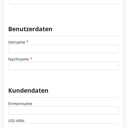
Verkehrszeichen - Schilder
Werkzeuge - Werkstatt
Benutzerdaten
Vorname
*
Nachname
*
Kundendaten
ZUR GESAMTÜBERSICHT
Firmenname
USt-IdNr.