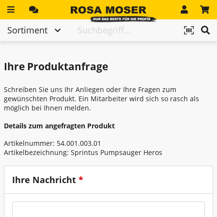
Direkt zum Inhalt
Jetzt anmelden!
Ihr Einkaufswagen ist momentan leer.
Highlights
Hier gehts zum Kontaktformular
Sortiment
Katalog & Flugblätter
Abdichten - Dachdecken
Ihre Produktanfrage
Geräteverleih
Arbeitsschutz - PSA
Schilderanfertigung & Laserbeschriftung
Schreiben Sie uns Ihr Anliegen oder Ihre Fragen zum
Baustelleneinrichtung
gewünschten Produkt. Ein Mitarbeiter wird sich so rasch als
Werkstatt
möglich bei Ihnen melden.
Befestigungstechnik
Details zum angefragten Produkt
Unternehmen
Betonieren - Schalung
Artikelnummer: 54.001.003.01
Artikelbezeichnung:
Sprintus Pumpsauger Heros
Druckluft
Elektromaterial - Beleuchtung
Ihre Nachricht
*
Elektrowerkzeuge - Sägen - Zubehör