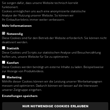
Sie sorgen dafür, dass unsere Website technisch korrekt
Fax: +43 / 1 / 815 42 32
funktioniert.
Email:
rosa@rosa-moser.at
Cookies ermöglichen uns auch eine anonymisierte statistische
Web:
www.rosa-moser.at
Analyse der Nutzung unserer Website. So können wir
Ihr Einkaufserlebnis immer weiter verbessern.
Öffnungszeiten Büro & Verkauf
Mo - Mi 07:00-11:45 und 13:00-16:30
Mehr Informationen
Do 07:00-11:45 und 13:00-16:00
Fr 07:00-11:45
Notwendig
Diese Cookies sind für den Betrieb der Website erforderlich. Sie können nicht
deaktiviert werden.
Statistik
Link zur Streitbelegungsplattform der EU-Kommission
Diese Cookies und Scripts zur statistischen Analyse und Besucherzählung
helfen uns, unsere Website für Sie zu optimieren.
Diese Website richtet sich ausschließlich an Unternehmen.
Komfort
Diese Cookies werden benötigt um externe Inhalte zu laden. Beispielsweise
Lieferungen in Wien erfolgen ab einem Netto (exkl. MwSt.!) Warenwert von
zur Anzeige von Produktvideos.
EUR 150,00 frei Haus. Tippfehler und Preisänderungen vorbehalten.
Sämtliche Abbildungen und Fotographien sind urheberrechtlich geschützt und
Marketing
dürfen nur unter ausdrücklicher Zustimmung der Rosa Moser
Mithilfe dieser Cookies können wir die Leistung unserer Werbekampagnen
Bauwerkzeuggrosshandel GmbH vervielfältigt oder verwendet werden.
messen und optimieren. Dadurch können wir besser auf die Interessen
Die Waren verbleiben im Eigentum der Rosa Moser
unserer Zielgruppe eingehen.
Bauwerkzeuggrosshandel GmbH bis zur vollständigen Bezahlung des
Einstellungen speichern
Kaufpreises.
Kunden ohne Lieferscheinkonto müssen beim Entleihen von Mietgeräten eine
NUR NOTWENDIGE COOKIES ERLAUBEN
Kaution hinterlegen.