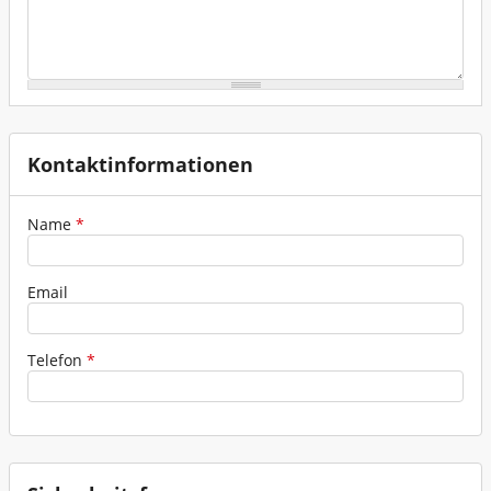
Fenster - Türen - Kamin
Garten - Pumpen
Gerüste - Leitern
Heben - Zurren
Kontaktinformationen
Heizen - Klima - Winterbedarf
Name
*
Kanal - Entwässerung
Malen - Mauern - Fliesenlegen
Email
Messtechnik
Telefon
*
Reinigung - Behälter
Transportgeräte
Verkehrsabsicherung