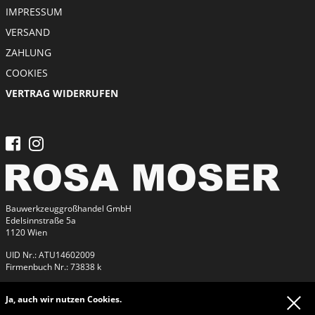
IMPRESSUM
VERSAND
ZAHLUNG
COOKIES
VERTRAG WIDERRUFEN
Bauwerkzeuggroßhandel GmbH
Edelsinnstraße 5a
1120 Wien
UID Nr.: ATU14602009
Firmenbuch Nr.: 73838 k
Ja, auch wir nutzen Cookies.
Kontakt
Tel:
+43 / 1 / 813 26 26