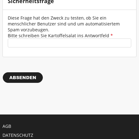
Sicherheitsfrage
Verkehrszeichen - Schilder
Diese Frage hat den Zweck zu testen, ob Sie ein
Werkzeuge - Werkstatt
menschlicher Benutzer sind und um automatisiertem
Spam vorzubeugen.
Bitte schreiben Sie Kartoffelsalat ins Antwortfeld
*
ZUR GESAMTÜBERSICHT
Meta menu
AGB
DATENSCHUTZ