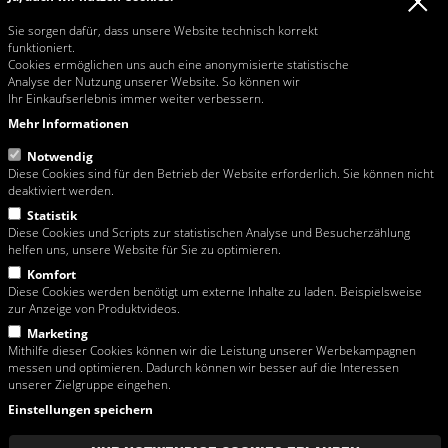
Tel:
+43 / 1 / 813 26 26
Sie sorgen dafür, dass unsere Website technisch korrekt
Fax: +43 / 1 / 815 42 32
funktioniert.
Email:
rosa@rosa-moser.at
Cookies ermöglichen uns auch eine anonymisierte statistische
Web:
www.rosa-moser.at
Analyse der Nutzung unserer Website. So können wir
Ihr Einkaufserlebnis immer weiter verbessern.
Öffnungszeiten Büro & Verkauf
Mo - Mi 07:00-11:45 und 13:00-16:30
Mehr Informationen
Do 07:00-11:45 und 13:00-16:00
Fr 07:00-11:45
Notwendig
Diese Cookies sind für den Betrieb der Website erforderlich. Sie können nicht
deaktiviert werden.
Statistik
Link zur Streitbelegungsplattform der EU-Kommission
Diese Cookies und Scripts zur statistischen Analyse und Besucherzählung
helfen uns, unsere Website für Sie zu optimieren.
Diese Website richtet sich ausschließlich an Unternehmen.
Komfort
Diese Cookies werden benötigt um externe Inhalte zu laden. Beispielsweise
Lieferungen in Wien erfolgen ab einem Netto (exkl. MwSt.!) Warenwert von
zur Anzeige von Produktvideos.
EUR 150,00 frei Haus. Tippfehler und Preisänderungen vorbehalten.
Sämtliche Abbildungen und Fotographien sind urheberrechtlich geschützt und
Marketing
dürfen nur unter ausdrücklicher Zustimmung der Rosa Moser
Mithilfe dieser Cookies können wir die Leistung unserer Werbekampagnen
Bauwerkzeuggrosshandel GmbH vervielfältigt oder verwendet werden.
messen und optimieren. Dadurch können wir besser auf die Interessen
Die Waren verbleiben im Eigentum der Rosa Moser
unserer Zielgruppe eingehen.
Bauwerkzeuggrosshandel GmbH bis zur vollständigen Bezahlung des
Einstellungen speichern
Kaufpreises.
Kunden ohne Lieferscheinkonto müssen beim Entleihen von Mietgeräten eine