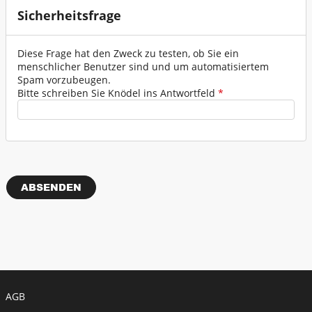
Sicherheitsfrage
Verkehrszeichen - Schilder
Werkzeuge - Werkstatt
Diese Frage hat den Zweck zu testen, ob Sie ein
menschlicher Benutzer sind und um automatisiertem
Spam vorzubeugen.
Bitte schreiben Sie Knödel ins Antwortfeld
*
ZUR GESAMTÜBERSICHT
Meta menu
AGB