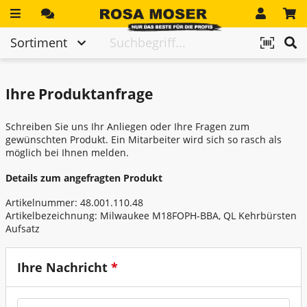
Direkt zum Inhalt
Jetzt anmelden!
Ihr Einkaufswagen ist momentan leer.
Highlights
Hier gehts zum Kontaktformular
Sortiment
Katalog & Flugblätter
Abdichten - Dachdecken
Ihre Produktanfrage
Geräteverleih
Arbeitsschutz - PSA
Schilderanfertigung & Laserbeschriftung
Schreiben Sie uns Ihr Anliegen oder Ihre Fragen zum
Baustelleneinrichtung
gewünschten Produkt. Ein Mitarbeiter wird sich so rasch als
Werkstatt
möglich bei Ihnen melden.
Befestigungstechnik
Details zum angefragten Produkt
Unternehmen
Betonieren - Schalung
Artikelnummer: 48.001.110.48
Artikelbezeichnung:
Milwaukee M18FOPH-BBA, QL Kehrbürsten
Druckluft
Aufsatz
Elektromaterial - Beleuchtung
Ihre Nachricht
*
Elektrowerkzeuge - Sägen - Zubehör