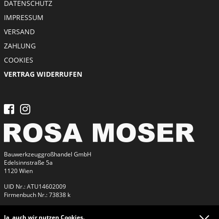
DATENSCHUTZ
IMPRESSUM
VERSAND
ZAHLUNG
COOKIES
VERTRAG WIDERRUFEN
Bauwerkzeuggroßhandel GmbH
Edelsinnstraße 5a
1120 Wien
UID Nr.: ATU14602009
Firmenbuch Nr.: 73838 k
Ja, auch wir nutzen Cookies.
Kontakt